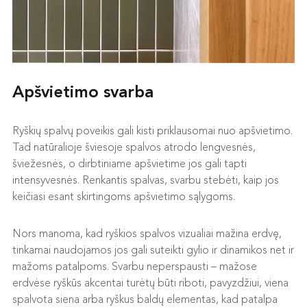
Apšvietimo svarba
Ryškių spalvų poveikis gali kisti priklausomai nuo apšvietimo.
Tad natūralioje šviesoje spalvos atrodo lengvesnės,
šviežesnės, o dirbtiniame apšvietime jos gali tapti
intensyvesnės. Renkantis spalvas, svarbu stebėti, kaip jos
keičiasi esant skirtingoms apšvietimo sąlygoms.
Nors manoma, kad ryškios spalvos vizualiai mažina erdvę,
tinkamai naudojamos jos gali suteikti gylio ir dinamikos net ir
mažoms patalpoms. Svarbu neperspausti – mažose
erdvėse ryškūs akcentai turėtų būti riboti, pavyzdžiui, viena
spalvota siena arba ryškus baldų elementas, kad patalpa