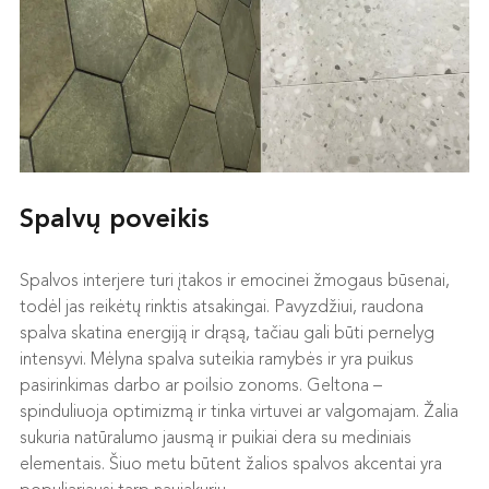
Spalvų poveikis
Spalvos interjere turi įtakos ir emocinei žmogaus būsenai,
todėl jas reikėtų rinktis atsakingai. Pavyzdžiui, raudona
spalva skatina energiją ir drąsą, tačiau gali būti pernelyg
intensyvi. Mėlyna spalva suteikia ramybės ir yra puikus
pasirinkimas darbo ar poilsio zonoms. Geltona –
spinduliuoja optimizmą ir tinka virtuvei ar valgomajam. Žalia
sukuria natūralumo jausmą ir puikiai dera su mediniais
elementais. Šiuo metu būtent žalios spalvos akcentai yra