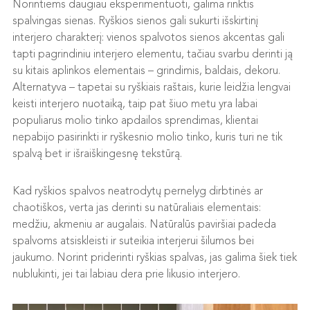
Norintiems daugiau eksperimentuoti, galima rinktis
spalvingas sienas. Ryškios sienos gali sukurti išskirtinį
interjero charakterį: vienos spalvotos sienos akcentas gali
tapti pagrindiniu interjero elementu, tačiau svarbu derinti ją
su kitais aplinkos elementais – grindimis, baldais, dekoru.
Alternatyva – tapetai su ryškiais raštais, kurie leidžia lengvai
keisti interjero nuotaiką, taip pat šiuo metu yra labai
populiarus molio tinko apdailos sprendimas, klientai
nepabijo pasirinkti ir ryškesnio molio tinko, kuris turi ne tik
spalvą bet ir išraiškingesnę tekstūrą.
Kad ryškios spalvos neatrodytų pernelyg dirbtinės ar
chaotiškos, verta jas derinti su natūraliais elementais:
medžiu, akmeniu ar augalais. Natūralūs paviršiai padeda
spalvoms atsiskleisti ir suteikia interjerui šilumos bei
jaukumo. Norint priderinti ryškias spalvas, jas galima šiek tiek
nublukinti, jei tai labiau dera prie likusio interjero.