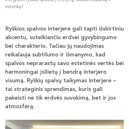
integruoti ryškias spalvas į interjerą, išlaikant balansą ir
estetiką?
Ryškios spalvos interjere gali tapti išskirtiniu
akcentu, suteikiančiu erdvei gyvybingumo
bei charakterio. Tačiau jų naudojimas
reikalauja subtilumo ir išmanymo, kad
spalvos neprarastų savo estetinės vertės bei
harmoningai įsilietų į bendrą interjero
visumą. Ryškių spalvų taikymas interjere –
tai strateginis sprendimas, kuris gali
pakeisti ne tik erdvės suvokimą, bet ir jos
atmosferą.