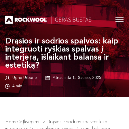
Drąsios ir sodrios spalvos: kaip
integruoti ryškias spalvas į
interjerą, išlaikant balansą ir
estetiką?
Ugnė Urbonė
Atnaujinta 15 Sausio, 2025
4 min
Home
>
Įkvėpimui
>
Drąsios ir sodrios spalvos: kaip