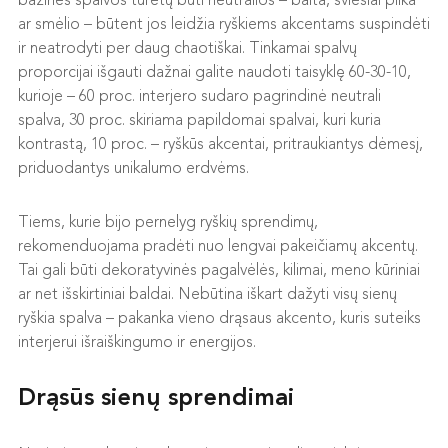
bazinės spalvos turėtų būti neutralios – balta, šviesiai pilka
ar smėlio – būtent jos leidžia ryškiems akcentams suspindėti
ir neatrodyti per daug chaotiškai. Tinkamai spalvų
proporcijai išgauti dažnai galite naudoti taisyklę 60-30-10,
kurioje – 60 proc. interjero sudaro pagrindinė neutrali
spalva, 30 proc. skiriama papildomai spalvai, kuri kuria
kontrastą, 10 proc. – ryškūs akcentai, pritraukiantys dėmesį,
priduodantys unikalumo erdvėms.
Tiems, kurie bijo pernelyg ryškių sprendimų,
rekomenduojama pradėti nuo lengvai pakeičiamų akcentų.
Tai gali būti dekoratyvinės pagalvėlės, kilimai, meno kūriniai
ar net išskirtiniai baldai. Nebūtina iškart dažyti visų sienų
ryškia spalva – pakanka vieno drąsaus akcento, kuris suteiks
interjerui išraiškingumo ir energijos.
Drąsūs sienų sprendimai