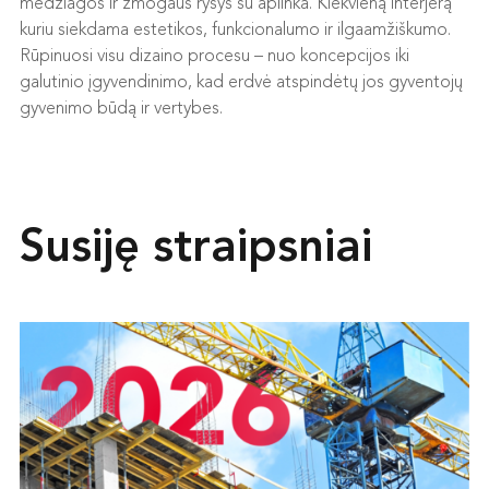
medžiagos ir žmogaus ryšys su aplinka. Kiekvieną interjerą
kuriu siekdama estetikos, funkcionalumo ir ilgaamžiškumo.
Rūpinuosi visu dizaino procesu – nuo koncepcijos iki
galutinio įgyvendinimo, kad erdvė atspindėtų jos gyventojų
gyvenimo būdą ir vertybes.
Susiję straipsniai