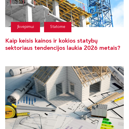
Įkvėpimui
Statome
Kaip keisis kainos ir kokios statybų
sektoriaus tendencijos laukia 2026 metais?