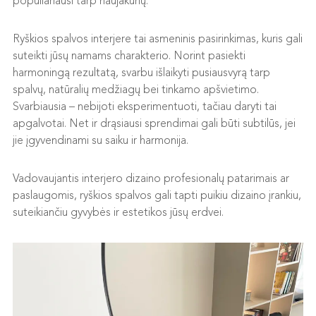
populiariausi tarp naujakurių.
Ryškios spalvos interjere tai asmeninis pasirinkimas, kuris gali
suteikti jūsų namams charakterio. Norint pasiekti
harmoningą rezultatą, svarbu išlaikyti pusiausvyrą tarp
spalvų, natūralių medžiagų bei tinkamo apšvietimo.
Svarbiausia – nebijoti eksperimentuoti, tačiau daryti tai
apgalvotai. Net ir drąsiausi sprendimai gali būti subtilūs, jei
jie įgyvendinami su saiku ir harmonija.
Vadovaujantis interjero dizaino profesionalų patarimais ar
paslaugomis, ryškios spalvos gali tapti puikiu dizaino įrankiu,
suteikiančiu gyvybės ir estetikos jūsų erdvei.