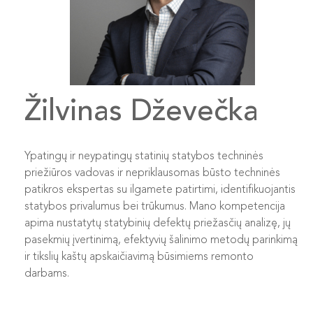
Žilvinas Dževečka
Ypatingų ir neypatingų statinių statybos techninės
priežiūros vadovas ir nepriklausomas būsto techninės
patikros ekspertas su ilgamete patirtimi, identifikuojantis
statybos privalumus bei trūkumus. Mano kompetencija
apima nustatytų statybinių defektų priežasčių analizę, jų
pasekmių įvertinimą, efektyvių šalinimo metodų parinkimą
ir tikslių kaštų apskaičiavimą būsimiems remonto
darbams.