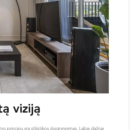
ą viziją
imo principų yra stilistikos išsigryninimas. Labai dažnai