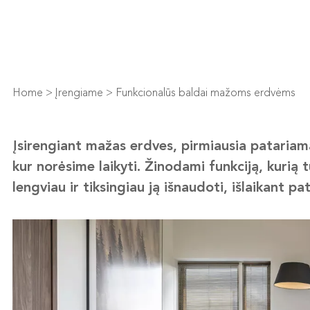
Home
>
Įrengiame
>
Funkcionalūs baldai mažoms erdvėms
Įsirengiant mažas erdves, pirmiausia patariama
kur norėsime laikyti. Žinodami funkciją, kurią t
lengviau ir tiksingiau ją išnaudoti, išlaikant p