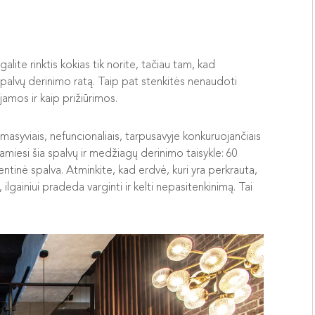
lite rinktis kokias tik norite, tačiau tam, kad
spalvų derinimo ratą. Taip pat stenkitės nenaudoti
jamos ir kaip prižiūrimos.
asyviais, nefuncionaliais, tarpusavyje konkuruojančiais
miesi šia spalvų ir medžiagų derinimo taisykle: 60
entinė spalva. Atminkite, kad erdvė, kuri yra perkrauta,
ilgainiui pradeda varginti ir kelti nepasitenkinimą. Tai