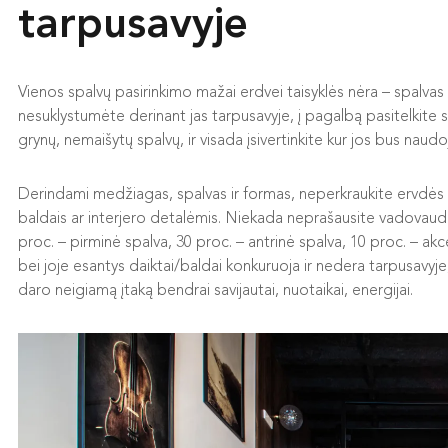
tarpusavyje
Vienos spalvų pasirinkimo mažai erdvei taisyklės nėra – spalvas ga
nesuklystumėte derinant jas tarpusavyje, į pagalbą pasitelkite 
grynų, nemaišytų spalvų, ir visada įsivertinkite kur jos bus naudo
Derindami medžiagas, spalvas ir formas, neperkraukite ervdės m
baldais ar interjero detalėmis. Niekada neprašausite vadovauda
proc. – pirminė spalva, 30 proc. – antrinė spalva, 10 proc. – akc
bei joje esantys daiktai/baldai konkuruoja ir nedera tarpusavyje, 
daro neigiamą įtaką bendrai savijautai, nuotaikai, energijai.