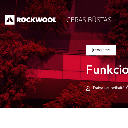
Įrengiame
Funkci
Daina Jauneikaitė-Č