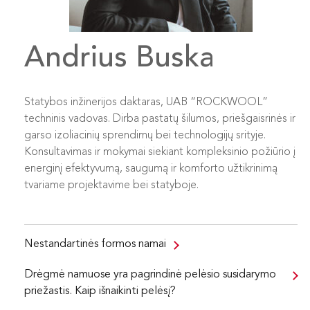
Andrius Buska
Statybos inžinerijos daktaras, UAB “ROCKWOOL”
techninis vadovas. Dirba pastatų šilumos, priešgaisrinės ir
garso izoliacinių sprendimų bei technologijų srityje.
Konsultavimas ir mokymai siekiant kompleksinio požiūrio į
energinį efektyvumą, saugumą ir komforto užtikrinimą
tvariame projektavime bei statyboje.
Nestandartinės formos namai
Drėgmė namuose yra pagrindinė pelėsio susidarymo
priežastis. Kaip išnaikinti pelėsį?