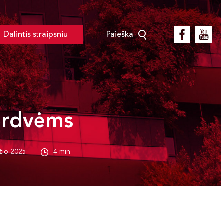
Dalintis straipsniu
Paieška
erdvėms
žio 2025
4 min