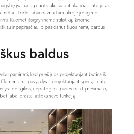
augybę įvairiausių nuotraukų su patinkančiais interjerais,
 neturi, todėl labai dažnai tam tikroje įrengimo
rinti. Kuomet išsigryniname stilistiką, žinome
škiau ir paprasčiau, o pasidarius šiuos namų darbus
iškus baldus
svarbu paminėti, kad prieš juos projektuojant būtina iš
ikti. Elementarus pavyzdys – projektuojant spintą: turite
rios yra per gilios, nepatogios, pusės daiktų nesimato,
bet labai prastai atlieka savo funkciją.