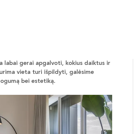
 labai gerai apgalvoti, kokius daiktus ir
urima vieta turi išpildyti, galėsime
atogumą bei estetiką.