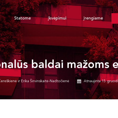
Statome
Įkvėpimui
Įrengiame
onalūs baldai mažoms 
ereškienė ir Erika Širvinskaitė-Nadtočienė
Atnaujinta 15 gruod