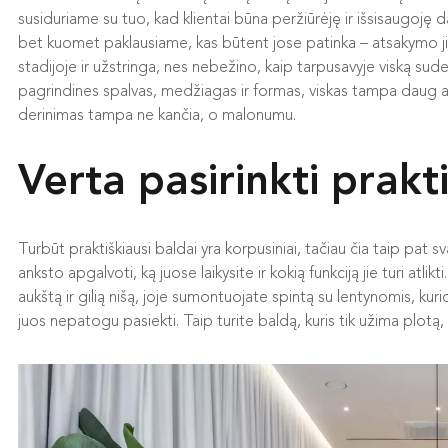
susiduriame su tuo, kad klientai būna peržiūrėję ir išsisaugoję d
bet kuomet paklausiame, kas būtent jose patinka – atsakymo jie
stadijoje ir užstringa, nes nebežino, kaip tarpusavyje viską sude
pagrindines spalvas, medžiagas ir formas, viskas tampa daug ai
derinimas tampa ne kančia, o malonumu.
Verta pasirinkti prakt
Turbūt praktiškiausi baldai yra korpusiniai, tačiau čia taip pat 
anksto apgalvoti, ką juose laikysite ir kokią funkciją jie turi atl
aukštą ir gilią nišą, joje sumontuojate spintą su lentynomis, ku
juos nepatogu pasiekti. Taip turite baldą, kuris tik užima plotą, 