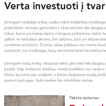
Verta investuoti į tva
Įsirengiant nedidelę erdvę, svarbu rinktis kokybiškas medžiagas 
praleidžiate virtuvėje gamindami ir tikrai nenorite dar daugiau 
tokias, kurios yra mažiau lepios ir lengviau prižiūrimos, tarkim fa
galbūt ne natūralaus akmens, bet dirbtinis, kuris yra atsparesnis
nuolatinės priežiūros. Žinoma, viskas priklauso nuo turimo biud
investuoti į tas medžiagas, kurių nenorėsite keisti kas keletą m
Įsirengiant mažą erdvę, tikriausiai reikės įdėti šiek tiek daugi
pavyks. Kaip minėjome ankščiau, visada pradėkite nuo savęs ir
tiksliai, ką norite joje sutalpinti, ir būsite išsigryninę vizualą, b
paversti patogiais, funkcionaliais bei estetiškais namais.
Teksto autorius: