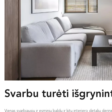
Svarbu turėti išgrynint
Vienas svarbiausių ir esminių baldų ir kitų interjero detalių derin