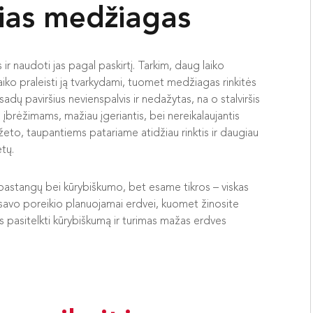
rias medžiagas
ir naudoti jas pagal paskirtį. Tarkim, daug laiko
laiko praleisti ją tvarkydami, tuomet medžiagas rinkitės
sadų paviršius nevienspalvis ir nedažytas, na o stalviršis
 įbrėžimams, mažiau įgeriantis, bei nereikalaujantis
žeto, taupantiems patariame atidžiau rinktis ir daugiau
etų.
au pastangų bei kūrybiškumo, bet esame tikros – viskas
 savo poreikio planuojamai erdvei, kuomet žinosite
eliks pasitelkti kūrybiškumą ir turimas mažas erdves