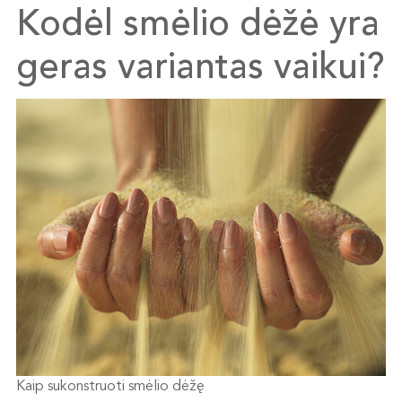
Kodėl smėlio dėžė yra
geras variantas vaikui?
Kaip sukonstruoti smėlio dėžę