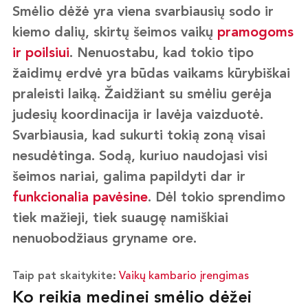
Smėlio dėžė yra viena svarbiausių sodo ir
kiemo dalių, skirtų šeimos vaikų
pramogoms
ir poilsiui
. Nenuostabu, kad tokio tipo
žaidimų erdvė yra būdas vaikams kūrybiškai
praleisti laiką. Žaidžiant su smėliu gerėja
judesių koordinacija ir lavėja vaizduotė.
Svarbiausia, kad sukurti tokią zoną visai
nesudėtinga. Sodą, kuriuo naudojasi visi
šeimos nariai, galima papildyti dar ir
funkcionalia pavėsine
. Dėl tokio sprendimo
tiek mažieji, tiek suaugę namiškiai
nenuobodžiaus gryname ore.
Taip pat skaitykite:
Vaikų kambario įrengimas
Ko reikia medinei smėlio dėžei