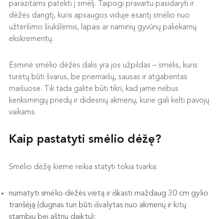
parazitams patekti į smėlį. Taipogi pravartu pasidaryti ir
dėžės dangtį, kuris apsaugos viduje esantį smėlio nuo
užteršimo šiukšlėmis, lapais ar naminių gyvūnų paliekamų
ekskrementų.
Esminė smėlio dėžės dalis yra jos užpildas – smėlis, kuris
turėtų būti švarus, be priemaišų, sausas ir atgabentas
maišuose. Tik tada galite būti tikri, kad jame nebus
kenksmingų priedų ir didesnių akmenų, kurie gali kelti pavojų
vaikams.
Kaip pastatyti smėlio dėžę?
Smėlio dėžę kieme reikia statyti tokia tvarka:
numatyti smėlio dėžės vietą ir iškasti maždaug 30 cm gylio
tranšėją (dugnas turi būti išvalytas nuo akmenų ir kitų
stambių bei aštrių daiktų);