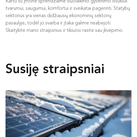
Kartu su įmone sprendžiame šiuolaikinio gyvenimo iššūkius
tvarumui, saugumui, komfortui ir sveikatai pagerinti. Statybų
sektorius yra vienas didžiausių ekonominių sektorių
pasaulyje, todėl jo svarba ir įtaka galime neabejoti.
Skaitykite mano straipsnius ir tikiuosi rasite sau įkvėpimo.
Susiję straipsniai