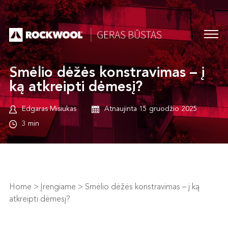
Smėlio dėžės konstravimas – į
ką atkreipti dėmesį?
Edgaras Misiukas
Atnaujinta 15 gruodžio 2025
3 min
Home
>
Įrengiame
>
Smėlio dėžės konstravimas – į ką
atkreipti dėmesį?