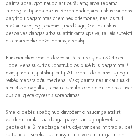
galima apsaugoti naudojant purškiamą arba tepamą
impregnantą arba dažus. Rekomenduojama rinktis vandens
pagrindu pagamintas chemines priemones, nes jos turi
mažiau pavojingų cheminių medžiagų. Galima rinktis
bespalves dangas arba su atitinkama spalva, tai leis suteikti
būsimai smėlio dėžei norimą atspalvį.
Funkcionalios smėlio dėžės aukštis turėtų būti 30-45 cm.
Todėl viena sukurtos konstrukcijos pusė bus pagaminta iš
dviejų arba trijų atskirų lentų. Atskiroms detalėms sujungti
reikės medsraigčių medienai. Viską galima nesunkiai susukti
atsuktuvo pagalba, tačiau akumuliatorinis elektrinis suktuvas
bus daug efektyvesnis sprendimas.
Smėlio dėžės apačią nuo dirvožemio naudinga atskirti
vandeniui pralaidžia danga, pavyzdžiui agroplėvele ar
geotekstile. Ši medžiaga netrukdys vandens infiltracijai, bet
kartu neleis smėliui susimaišyti su dirvožemiu ir galimiems