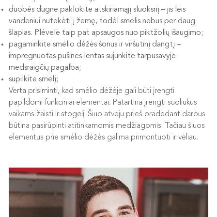
duobės dugne paklokite atskiriamąjį sluoksnį – jis leis
vandeniui nutekėti į žemę, todėl smėlis nebus per daug
šlapias. Plėvelė taip pat apsaugos nuo piktžolių išaugimo;
pagaminkite smėlio dėžės šonus ir viršutinį dangtį –
impregnuotas pušines lentas sujunkite tarpusavyje
medsraigčių pagalba;
supilkite smėlį;
Verta prisiminti, kad smėlio dėžėje gali būti įrengti
papildomi funkciniai elementai. Patartina įrengti suoliukus
vaikams žaisti ir stogelį. Šiuo atveju prieš pradedant darbus
būtina pasirūpinti atitinkamomis medžiagomis. Tačiau šiuos
elementus prie smėlio dėžės galima primontuoti ir vėliau.