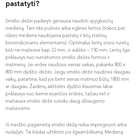
pastatyti?
Smėlio dėžei padaryti geriausia naudoti spygliuočių
medieną. Tam tiks pušinės arba eglinės lentos (tokios pat
rūšies mediena naudojama pastatų ir kitų statinių
konstrukciniams elementams). Optimalus lentų storis turėtų
būti ne mažesnis kaip 22 mm, o aukštis – 150 mm. Lentų ilgis
priklausys nuo numatomos smėlio dėžės formos ir
matmenų. Jei erdve naudosis vienas vaikas, pakanka 800 x
800 mm dydžio dėžės. Jeigu smėlio dėže naudosis daugiau
vaikų, patartina, kad jos bent vienas matmuo būtų 1800 mm
ar daugiau. Žaidimų aikštelės dydžio klausimas labai
priklausys nuo kieme esančios erdvės, tačiau net ir
mažiausia smėlio dėžė suteiks daug džiaugsmo
mažiesiems.
Iš medžio pagamintą smėlio dėžę reikia impregnuoti arba
nudažyti. Tai būdas užtikrinti jos ilgaamžiškumą. Medieną