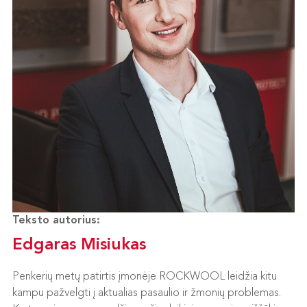
Teksto autorius:
Edgaras Misiukas
Penkerių metų patirtis įmonėje ROCKWOOL leidžia kitu
kampu pažvelgti į aktualias pasaulio ir žmonių problemas.