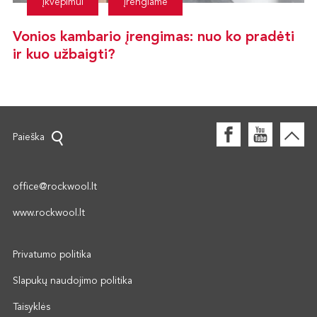
Įkvėpimui
Įrengiame
Vonios kambario įrengimas: nuo ko pradėti
ir kuo užbaigti?
Paieška
office@rockwool.lt
www.rockwool.lt
Privatumo politika
Slapukų naudojimo politika
Taisyklės